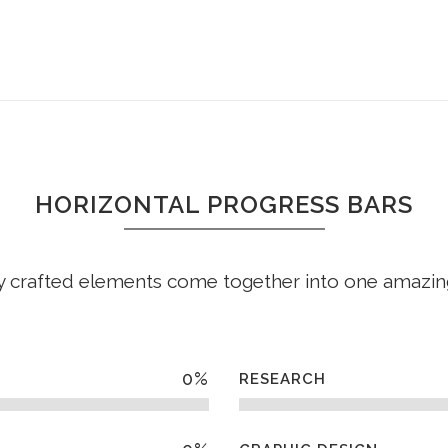
SERVICIOS
TRABAJOS Y CLIENTES
ÁREAS DE ACTUA
HORIZONTAL PROGRESS BARS
PROGRESS BARS
y crafted elements come together into one amazin
0
%
RESEARCH