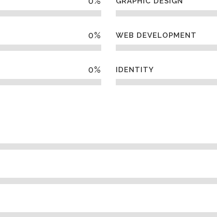
0
%
GRAPHIC DESIGN
0
%
WEB DEVELOPMENT
0
%
IDENTITY
AS DE ACTUACIÓN
SERVICIOS
eteras
Estudios y proyectos
icación
Prevención de riesgos laborale
aestructuras Urbanas
Cálculo de estructuras
s Hidráulicas
Dirección y control de obras