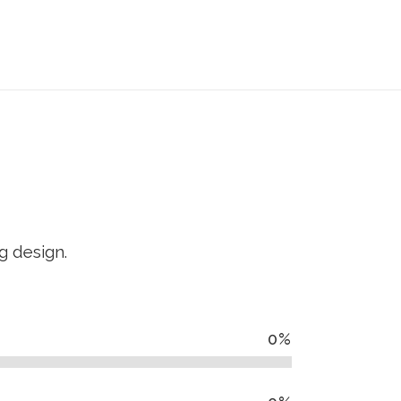
CIÓN
CONTACTO
ACCESO CLIENTES
g design.
0
%