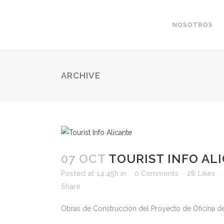
NOSOTROS
ARCHIVE
07 OCT
TOURIST INFO AL
Posted at 14:45h
in
0 Comments
28
Likes
Share
Obras de Construcción del Proyecto de Oficina de I