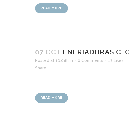
READ MORE
07 OCT
ENFRIADORAS C. C
Posted at 10:04h
in
0 Comments
13
Likes
ÁRE
Avda. Doctor Jiménez Díaz, nº 14,
Share
bloque 3, 2ºD. 03005 ALICANTE.
Carr
-...
Email: info@cbp-ic.com
Edif
Teléfono: +34 965.229.281
Móvil: +34 647 837 278
READ MORE
Infr
Obra
Medi